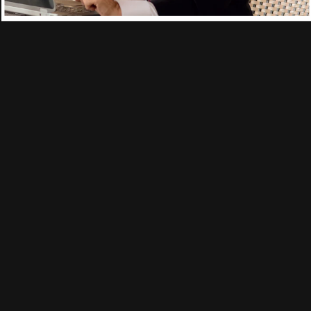
CONSULTAS SEMANALES
Aquí es donde 1 a 1 usted recibe el
apoyo y asesoría
de un
consultor especialmente asignado a llevarlo a través de su
programa.