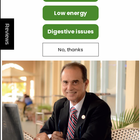
LA DIETA 3X1
®
Low energy
La Dieta 3x1
correcta
adaptada
para su tipo de metabolismo.
Una
®
variedad de platillos e ideas de cómo combinar los alimentos para
Reviews
comer sabroso y de todo mientras logra adelgazar.
Digestive issues
No, thanks