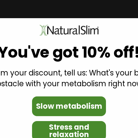
You've got 10% off
im your discount, tell us: What's your 
stacle with your metabolism right n
Slow metabolism
Stress and
relaxation
Ceida A.
11/05/2024