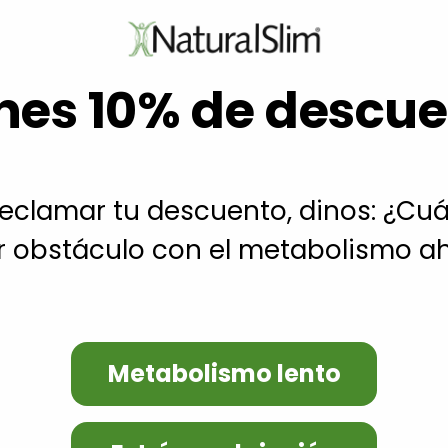
Bienvenido a nuestra tienda
enes 10% de descue
tas
Comprar 🛒
Educación
Prueba tu metabolismo
Programa Pe
as
Comprar 🛒
Educación
Prueba tu metabolismo
Programa 
reclamar tu descuento, dinos: ¿Cuál
 obstáculo con el metabolismo ah
Metabolismo lento