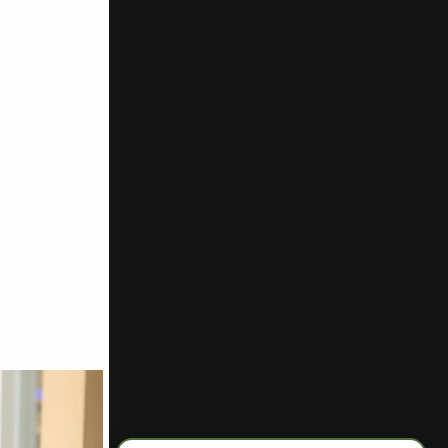
Pago
seguro
s.
Sus datos de pago se procesan de forma segura
n código
rmado con nuestro boletín