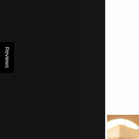
Atención
al cliente
Envío rápid
¿Necesita ayuda o consejo?
Obtenga envío g
No dude en
ponerse en contacto con nosotros.
de €50 o más
+31-20-2296300
support@naturalslim.eu
Reviews
Póngase en
Políticas
Menú de
Informaci
contacto con
privacidad
de envío