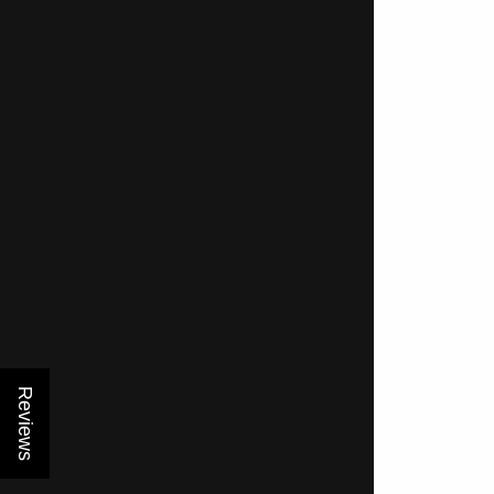
Reviews