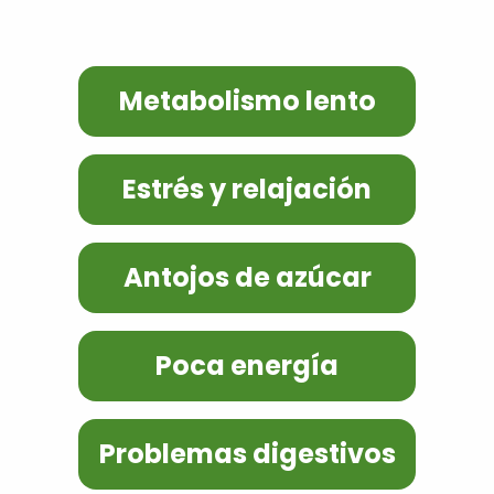
Metabolismo lento
Estrés y relajación
Antojos de azúcar
Poca energía
Problemas digestivos