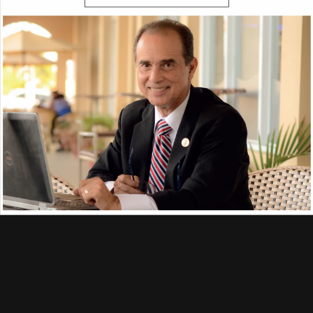
Atención
al cliente
¿Necesita ayuda o consejo?
No dude en
ponerse en contacto con nosotros.
+31-20-2296300
support@naturalslim.eu
Envío rápido
y gratuito
Obtenga envío gratuito en pedidos
de €50 o más
Entrega
| Track & Trace
Plazo de entrega:
3-6 días laborables.
Track&Trace:
Cada pedido recibe un código track&trace, obviamente.
Pago
seguro
Sus datos de pago se procesan de forma segura