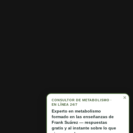
Póngase en contacto con
Políticas
Menú de privacidad
Información de envío
Manténgase informado con nuestro boletín
✕
CONSULTOR DE METABOLISMO ·
Suscríbete y obtén un descuento
EN LÍNEA 24/7
Experto en metabolismo
Facebook
X (Twitter)
Instagram
YouTube
TikTok
LinkedIn
formado en las enseñanzas de
Frank Suárez — respuestas
gratis y al instante sobre lo que